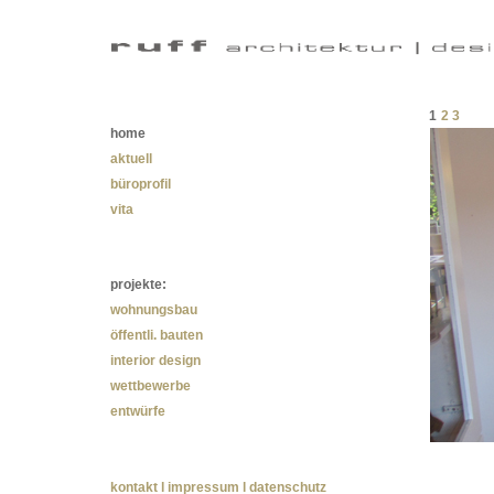
1
2
3
home
aktuell
büroprofil
vita
projekte:
wohnungsbau
öffentli. bauten
interior design
wettbewerbe
entwürfe
kontakt l impressum l datenschutz