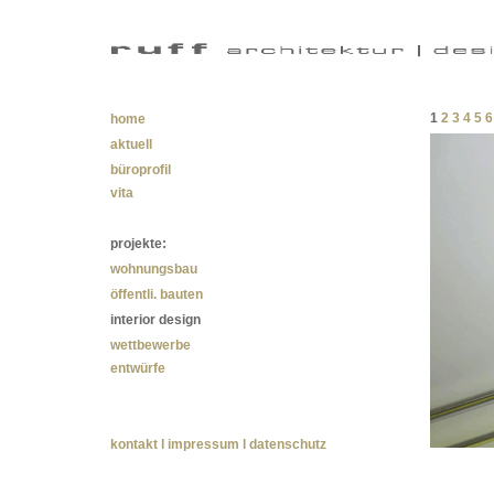
1
2
3
4
5
home
aktuell
büroprofil
vita
projekte:
wohnungsbau
öffentli. bauten
interior design
wettbewerbe
entwürfe
kontakt l impressum l datenschutz