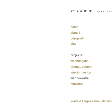
home
aktuell
büroprofil
vita
projekte:
wohnungsbau
öffentli. bauten
interior design
wettbewerbe
entwürfe
kontakt l impressum l daten